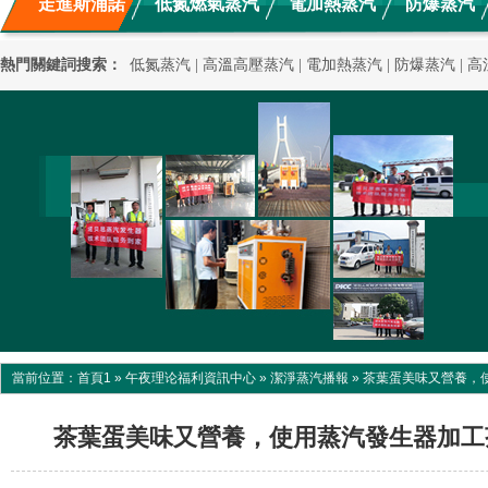
走進斯浦諾
低氮燃氣蒸汽
電加熱蒸汽
防爆蒸汽
新聞動態
混凝土養護
應用案例
高溫高壓蒸汽
熱門關鍵詞搜索：
低氮蒸汽
|
高溫高壓蒸汽
|
電加熱蒸汽
|
防爆蒸汽
|
高
當前位置：
首頁1
»
午夜理论福利資訊中心
»
潔淨蒸汽播報
»
茶葉蛋美味又營養，
茶葉蛋美味又營養，使用蒸汽發生器加工