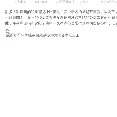
文章出處：
責任編輯：
查看手機網址
人氣：
-
發表時間：201
許多人對廣州的印象都是小吃美食，其中著名的就是茶葉蛋，因為它
一段時間！ 廣州的茶葉蛋與午夜理论福利通常吃的茶葉蛋有何不同
此，午夜理论福利參觀了廣州一家生產茶葉蛋供應商的貿易公司，以
息。