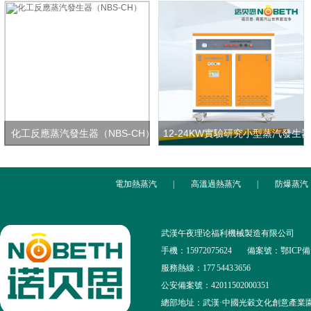
化工反應蒸汽發生器（NBS-CH）
12-24KW實驗研究小型蒸汽發生器
電加熱蒸汽
|
高溫過熱蒸汽
|
防爆蒸汽
武漢午夜理论福利機械製造有限公司
手機：15972075624
備案號：鄂ICP備13
服務熱線：177 5443 3656
公安備案號：42011502000351
總部地址：武漢·中國光穀文化創意產業園