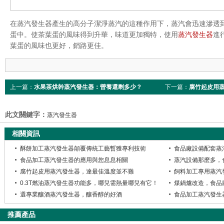
在蒸汽發生器產生的高分子潔淨蒸汽的這種作用下，蒸汽會迅速滲透
蛋中。使茶葉蛋的風味得到升華，味道更加獨特，使用
蒸汽發生器
進
葉蛋的風味也更好，銷路更佳。
上一篇：
水果茶烘幹蒸汽發生器：營養還剩多少？
下一篇：
腐竹起皮用
此文關鍵字：
蒸汽發生器
相關資訊
酥餅加工蒸汽發生器顛覆傳統工藝暫獲專利技術
食品廠設備配套蒸
食品加工蒸汽發生器的應用與您息息相關
蒸汽設備那麽多，
腐竹起皮用蒸汽發生器，達最佳溫度並不難
飼料加工專用蒸汽
0.3T燃油蒸汽發生器功能多，哪兒需熱量哪兒有它！
煤鍋爐改造，食品
選專業釀酒蒸汽發生器，釀香醇的好酒
推薦產品