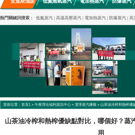
走進斯浦諾
低氮燃氣蒸汽
電加熱蒸汽
防爆蒸汽
新聞動態
混凝土養護
應用案例
高溫高壓蒸汽
熱門關鍵詞搜索：
低氮蒸汽
|
高溫高壓蒸汽
|
電加熱蒸汽
|
防爆蒸汽
|
高
當前位置：
首頁1
»
午夜理论福利資訊中心
»
潔淨蒸汽播報
»
山茶油冷榨和熱榨優
山茶油冷榨和熱榨優缺點對比，哪個好？蒸
用