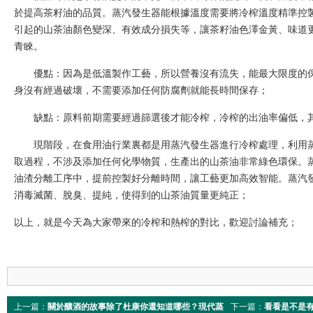
於提高茶籽油的品質。蒸汽發生器能根據溫度需要將冷榨溫度精準控
引起的山茶油顏色變深、有效成分損失等，讓茶籽油色澤金黃、味道
青睞。
優點：因為是低溫製作工藝，所以營養沒有流失，能最大限度的
身沒有經過破壞，不需要添加任何防腐劑就能長時間保存；
缺點：原料前期需要經過篩選後才能冷榨，冷榨的出油率偏低，
現階段，在食用油行業裏都是用蒸汽發生器進行冷榨處理，
利用
取過程，不涉及添加任何化學物質，生產出的山茶油非常綠色環保。
油渣分離工序中，提前控製好分離時間，讓工藝更加高效智能。
蒸汽
消毒滅菌、脫臭、提純，使得到的山茶油質量更純正；
以上，就是今天為大家帶來的冷榨和熱榨的對比，歡迎討論補充；
上一篇：
關於釀酒的故事除了杜康你還知道哪些？現代蒸
下一篇：
看看是不是