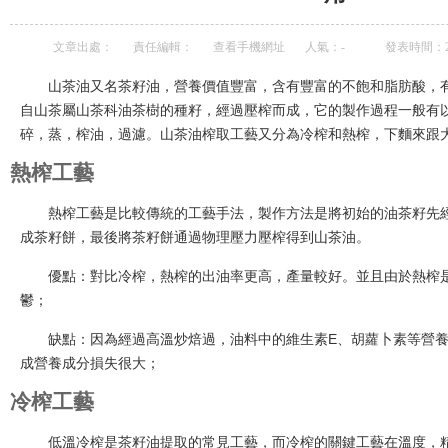
文章出處：
責任編輯：
查看手機網址
人氣：
-
發表時間：202
山茶油
又名茶籽油，營養價值豐富，含有豐富的不飽和脂肪酸，
自山茶屬山茶科油茶樹的種籽
，經過壓榨而成，它的
製作過程
一般有
碎，蒸，榨油，過濾。
山茶油榨取工藝又分為冷榨和熱榨，下麵來跟
熱榨工藝
熱榨工藝是比較傳統的工藝手法，製作方法是將初始的油茶籽先
成茶籽餅，最後將茶籽餅通過物理壓力壓榨得到山茶油。
優點：對比冷榨，熱榨的出油率更高，產量較好。並且由於熱榨
鬱；
缺點：因為經過高溫炒焙過，油料中的維生素
E、胡蘿卜素等營
成營養成分損失很大；
冷榨工藝
低溫冷榨是茶籽油提取的常見工藝，而冷榨的關鍵工藝在溫度，