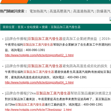
新聞動態
混凝土養護
應用案例
高溫高壓蒸汽
熱門關鍵詞搜索：
電加熱蒸汽
|
高溫高壓蒸汽
|
高溫過熱蒸汽
|
防爆蒸汽
當前位置：
首頁
»
全站搜索
» 搜索：豆製品加工蒸汽發生器
[品牌合作播報]
豆製品加工蒸汽發生器
提高加工企業經濟效益
[ 2019-
午夜理论福利
豆製品加工蒸汽發生器
幫助許多企業解決了在生產加工中所遇到的
益。谘詢電話：400-090-1391
http://www.hotgjjtq.com/Article/dzpjgzqfsq02_1.html
[品牌合作播報]
豆製品加工蒸汽發生器
避免因為高溫造成劣化的損失
午夜理论福利
豆製品加工蒸汽發生器
通過快速產生高溫蒸汽能夠有效縮短豆製
間，避免因為高溫造成劣化的損失。谘詢電話：400-090-1391
http://www.hotgjjtq.com/Article/dzpjgzqfsq04_1.html
[品牌合作播報]72kw
豆製品加工蒸汽發生器
幫助豆製品廠解決燃眉之
對於豆製品加工廠來說，年底需要提高生產效率來應對這波高峰了。某豆製品加
台72kw
豆製品加工蒸汽發生器
進行工藝的提升。谘詢電話：400-090-1391
http://www.hotgjjtq.com/Article/72kwdzpjgz_1.html