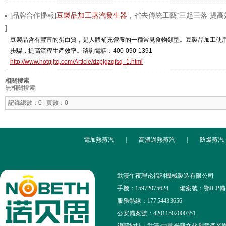
[品牌合作播報]
豆製品加工蒸汽發生器
，省去傳統工藝“三起三落”提高
]
豆製品含有豐富的蛋白質，是人體補充營養的一種常見食物類型。豆製品加工使
步驟，提高流程生產效率。谘詢電話：400-090-1391
http://www.hotgjjtq.com/Article/dzpjgzqfsq_1.html
相關搜索
無相關搜索
記錄總數：0 | 頁數：0
電加熱蒸汽
|
高溫過熱蒸汽
|
防爆蒸汽
武漢午夜理论福利機械製造有限公司
手機：15972075624
備案號：鄂ICP備13
服務熱線：177 5443 3656
公安備案號：42011502000351