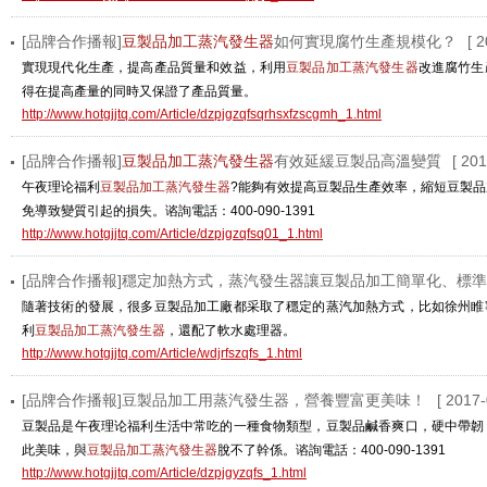
[品牌合作播報]
豆製品加工蒸汽發生器
如何實現腐竹生產規模化？
[ 
實現現代化生產，提高產品質量和效益，利用
豆製品加工蒸汽發生器
改進腐竹生
得在提高產量的同時又保證了產品質量。
http://www.hotgjjtq.com/Article/dzpjgzqfsqrhsxfzscgmh_1.html
[品牌合作播報]
豆製品加工蒸汽發生器
有效延緩豆製品高溫變質
[ 20
午夜理论福利
豆製品加工蒸汽發生器
?能夠有效提高豆製品生產效率，縮短豆製
免導致變質引起的損失。谘詢電話：400-090-1391
http://www.hotgjjtq.com/Article/dzpjgzqfsq01_1.html
[品牌合作播報]穩定加熱方式，蒸汽發生器讓豆製品加工簡單化、標
隨著技術的發展，很多豆製品加工廠都采取了穩定的蒸汽加熱方式，比如徐州睢
利
豆製品加工蒸汽發生器
，還配了軟水處理器。
http://www.hotgjjtq.com/Article/wdjrfszqfs_1.html
[品牌合作播報]豆製品加工用蒸汽發生器，營養豐富更美味！
[ 2017-
豆製品是午夜理论福利生活中常吃的一種食物類型，豆製品鹹香爽口，硬中帶韌
此美味，與
豆製品加工蒸汽發生器
脫不了幹係。谘詢電話：400-090-1391
http://www.hotgjjtq.com/Article/dzpjgyzqfs_1.html